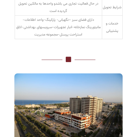
در حال فعالیت تجاری می باشدو واحدها به مالکین تحویل
شرایط تحویل
گردیده است
دارای فضای سبز –نگهبانی- پارکینگ-واحد اطلاعات-
خدمات و
مانیتورینگ نمازخانه-انبار تجهیزات-سرویسهای بهداشتی-اتاق
پشتیبانی
استراحت پرسنل-مجموعه مدیریت