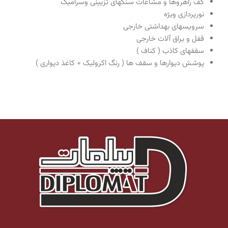
کف راهروها و مشاعات سنگهای تزیینی وسرامیک
نورپردازی ویژه
سرویسهای بهداشتی خارجی
قفل و یراق آلات خارجی
سقفهای کاذب ( کناف )
پوشش دیوارها و سقف ها ( رنگ اکرولیک + کاغذ دیواری )