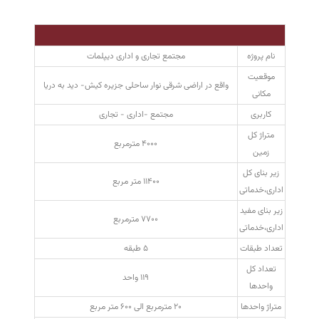
نام پروژه
مجتمع تجاری و اداری دیپلمات
موقعیت
واقع در اراضی شرقی نوار ساحلی جزیره کیش- دید به دریا
مکانی
کاربری
مجتمع -اداری - تجاری
متراژ کل
۴۰۰۰ مترمربع
زمین
زیر بنای کل
۱۱۴۰۰ متر مربع
اداری،خدماتی
زیر بنای مفید
۷۷۰۰ مترمربع
اداری،خدماتی
تعداد طبقات
۵ طبقه
تعداد کل
۱۱۹ واحد
واحدها
متراژ واحدها
۲۰ مترمربع الی ۶۰۰ متر مربع